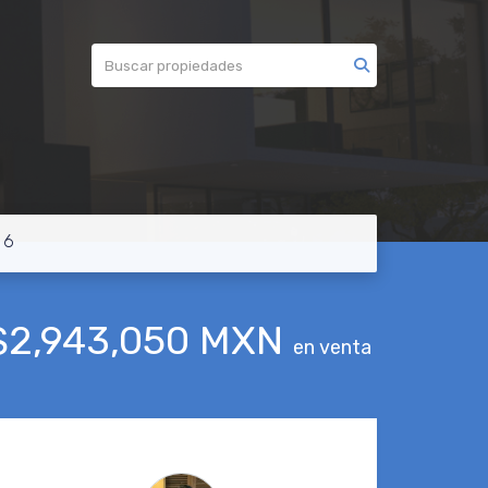
 6
$2,943,050 MXN
en venta