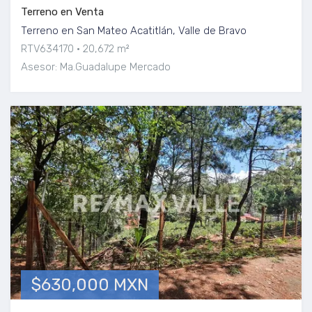
Terreno en Venta
Terreno en San Mateo Acatitlán, Valle de Bravo
RTV634170
20,672 m²
Asesor: Ma.Guadalupe Mercado
$630,000 MXN