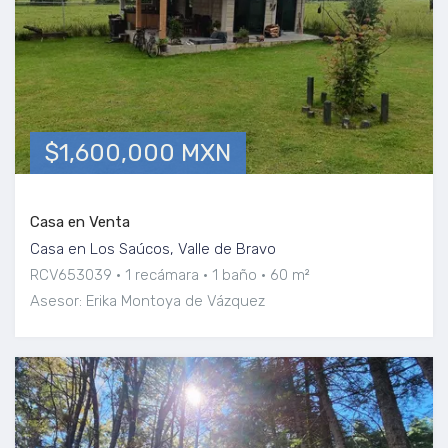
$1,600,000 MXN
Casa en Venta
Casa en Los Saúcos, Valle de Bravo
RCV653039
1 recámara
1 baño
60 m²
Asesor: Erika Montoya de Vázquez