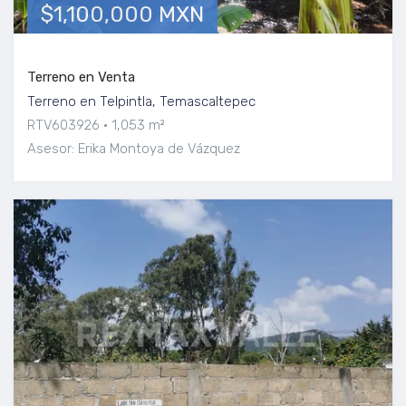
$1,100,000 MXN
Terreno en Venta
Terreno en Telpintla, Temascaltepec
RTV603926
1,053 m²
Asesor: Erika Montoya de Vázquez