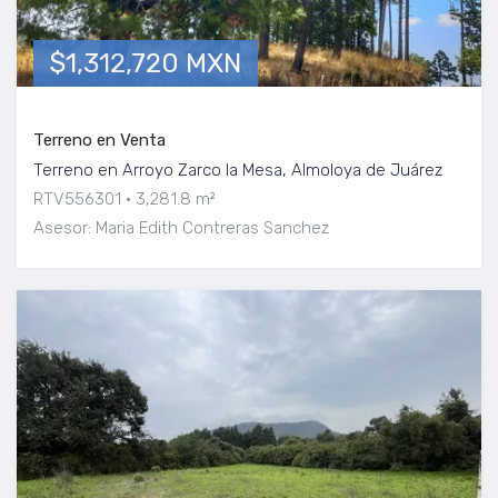
$1,312,720 MXN
Terreno en Venta
Terreno en Arroyo Zarco la Mesa, Almoloya de Juárez
RTV556301
3,281.8 m²
Asesor: Maria Edith Contreras Sanchez