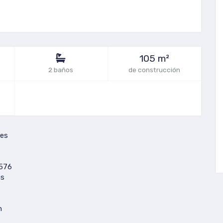
105 m²
2 baños
de construcción
es
576
as
n