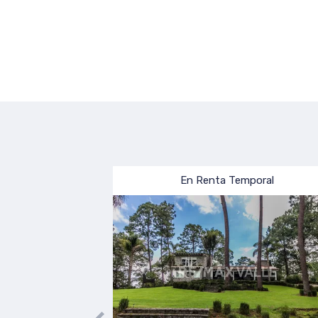
a
En Venta