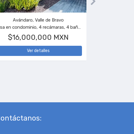
Avándaro, Valle de Bravo
Cerro Gordo, 
Casa en condominio, 4 recámaras, 4 baños
$32,000,000 MXN
$3,400
Ver detalles
Ver d
ontáctanos: