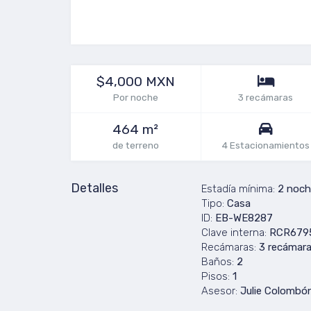
$4,000 MXN
Por noche
3 recámaras
464 m²
de terreno
4 Estacionamientos
Detalles
Estadía mínima:
2 noch
Tipo:
Casa
ID:
EB-WE8287
Clave interna:
RCR679
Recámaras:
3 recámar
Baños:
2
Pisos:
1
Asesor:
Julie Colombó