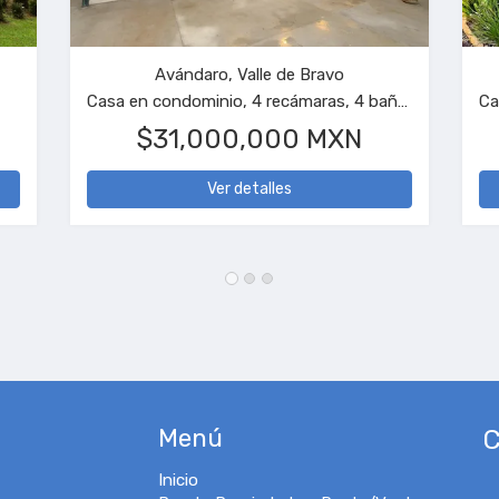
San Simón el Alto, Valle de Bravo
Casa en condominio, 4 recámaras, 4 baños
Terreno
$3,400,000 MXN
Ver detalles
Menú
C
Inicio