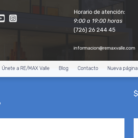
Horario de atención:
9:00 a 19:00 horas
(726) 26 244 45
informacion@remaxvalle.com
Únete a RE/MAX Valle
Blog
Contacto
Nueva página
$
o