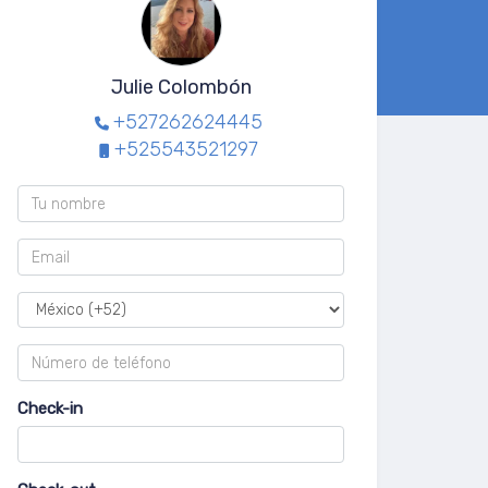
Julie Colombón
+527262624445
+525543521297
Check-in