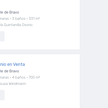
lle de Bravo
maras
3 baños
331 m²
a Quintanilla Osorio
nio en Venta
lle de Bravo
maras
4 baños
700 m²
aescusa Weidmann