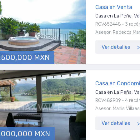
Casa en Venta
Casa en La Peña, Va
RCV652448
3 recá
Asesor: Rebecca Marí
Ver detalles
,500,000 MXN
Casa en Condomi
Casa en La Peña, Va
RCV482909
4 recá
Asesor: Marlis Vill
Ver detalles
,000,000 MXN