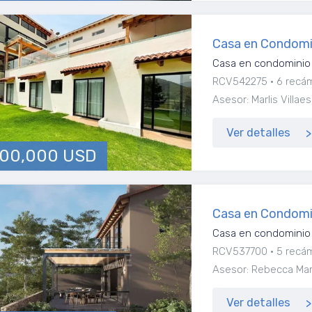
Casa en Condomi
Casa en condominio 
RCV542275
6 recá
Asesor: Marlis Vill
Ver detalles
600,000 USD
Casa en Condomi
Casa en condominio 
RCV537700
5 recá
Asesor: Rebecca Marí
Ver detalles