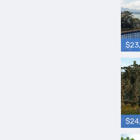
$23
$24