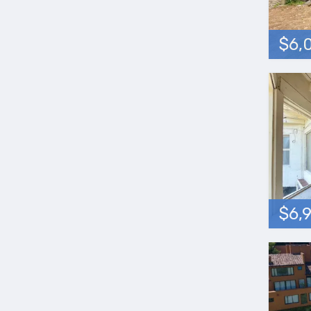
$6,
$6,