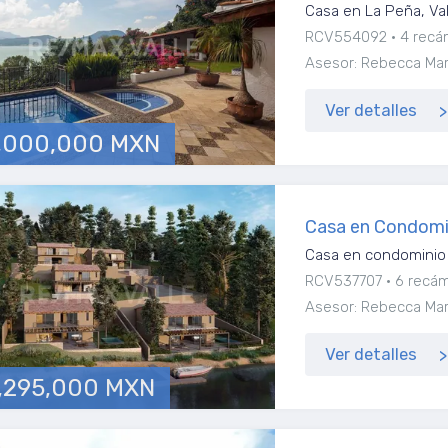
Casa en La Peña, Va
RCV554092
4 recá
Asesor: Rebecca Marí
Ver detalles
,000,000 MXN
Casa en Condomi
Casa en condominio 
RCV537707
6 recá
Asesor: Rebecca Marí
Ver detalles
,295,000 MXN