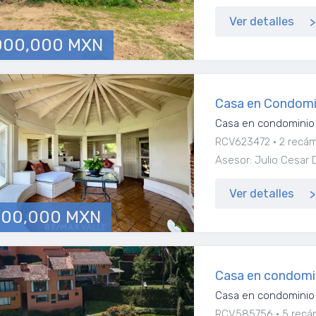
Ver detalles
000,000 MXN
Casa en Condomi
Casa en condominio 
RCV623472
2 recá
Asesor: Julio Cesar
Ver detalles
900,000 MXN
Casa en condomi
Casa en condominio 
RCV585756
5 recá