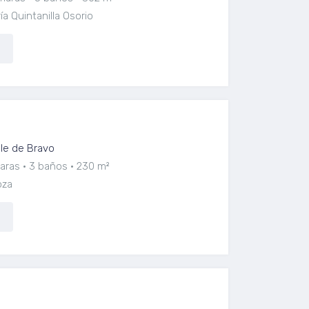
a Quintanilla Osorio
lle de Bravo
aras
3 baños
230 m²
oza