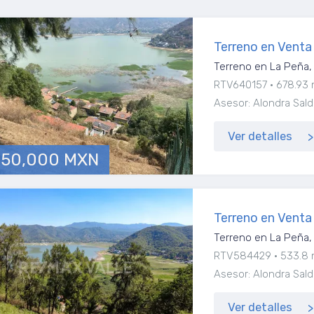
Terreno en Venta
Terreno en La Peña, 
RTV640157
678.93 
Asesor: Alondra Salda
Ver detalles
950,000 MXN
Terreno en Venta
Terreno en La Peña, 
RTV584429
533.8 
Asesor: Alondra Salda
Ver detalles