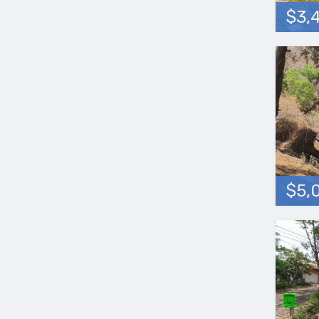
$3,
$5,