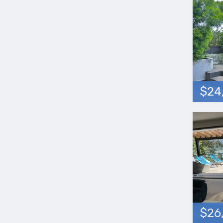
$24
$26