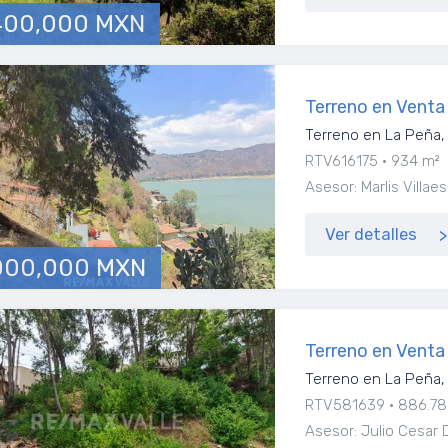
400,000 MXN
Terreno en Venta
Terreno en La Peña, 
RTV616175
934 m²
Asesor: Marlis Vill
Ver detalles
000,000 MXN
Terreno en Venta
Terreno en La Peña, 
RTV581639
886.78
Asesor: Julio Cesar