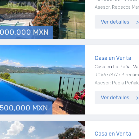
Asesor: Rebecca Marí
Ver detalles
,000,000 MXN
Casa en Venta
Casa en La Peña, Va
RCV677377
3 recám
Asesor: Paola Peñal
Ver detalles
,500,000 MXN
Casa en Venta