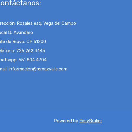
ontáctanos:
irección
:
Rosales esq. Vega del Campo
ocal D, Avándaro
alle de Bravo, CP 51200
eléfono:
726 262 4445
hatsapp:
551 804 4704
mail
:
informacion@remaxvalle.com
Powered by
EasyBroker