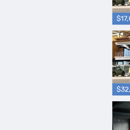
$17
$32