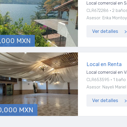
Local comercial en S
CLR672286
2 baño
Asesor: Erika Monto
Ver detalles
,000 MXN
Local en Renta
Local comercial en V
CLR653595
1 baño
Asesor: Nayeli Marie
Ver detalles
0,000 MXN