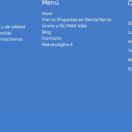
Menú
C
Inicio
Pon tu Propiedad en Renta/Venta
D
Únete a RE/MAX Valle
 y de calidad
Blog
L
esitas
Contacto
ontactarnos.
V
Nueva página 6
T
W
E