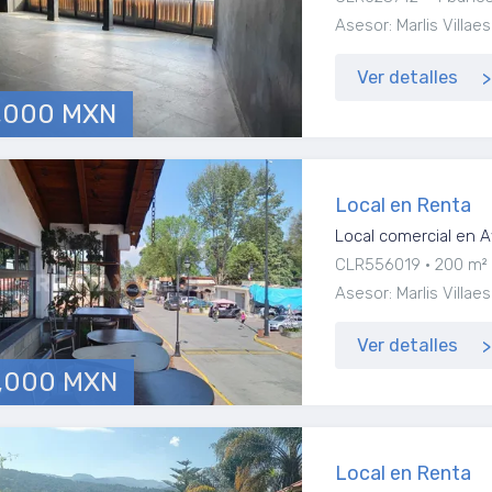
Asesor: Marlis Vill
Ver detalles
,000 MXN
Local en Renta
Local comercial en A
CLR556019
200 m²
Asesor: Marlis Vill
Ver detalles
,000 MXN
Local en Renta