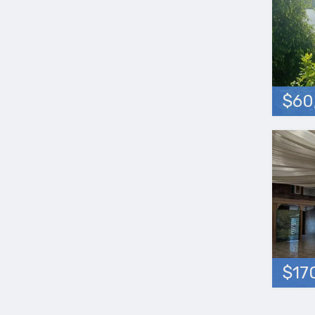
$60
$17