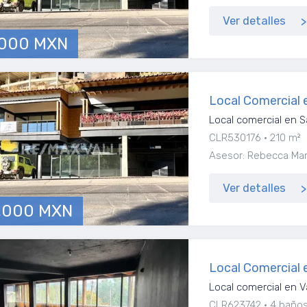
Ver detalles
,000 MXN
Local Comercial 
Local comercial en S
CLR530176
210 m²
Asesor: Rebecca Marí
Ver detalles
,000 MXN
Local Comercial 
Local comercial en V
CLR623742
4 baño