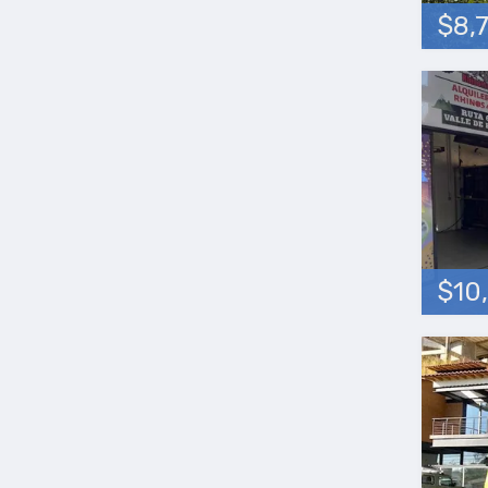
$8,
$10