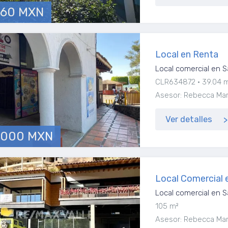
760 MXN
Local en Renta
Local comercial en S
CLR634872
39.04 
Asesor: Rebecca Marí
Ver detalles
,000 MXN
Local Comercial 
Local comercial en S
105 m²
Asesor: Rebecca Marí