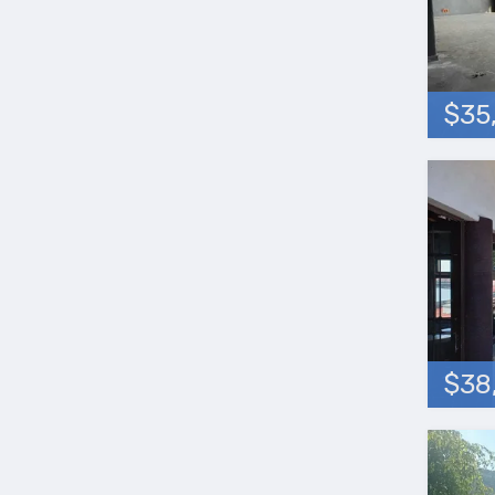
$35
$38