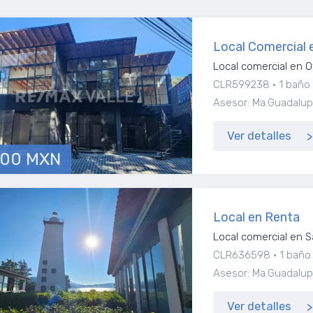
Local Comercial 
Local comercial en O
CLR599238
1 baño
Asesor: Ma.Guadalu
Ver detalles
500 MXN
Local en Renta
Local comercial en S
CLR636598
1 baño
Asesor: Ma.Guadalu
Ver detalles