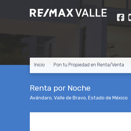
Inicio
Pon tu Propiedad en Renta/Venta
Renta por Noche
Avándaro
,
Valle de Bravo
,
Estado de México