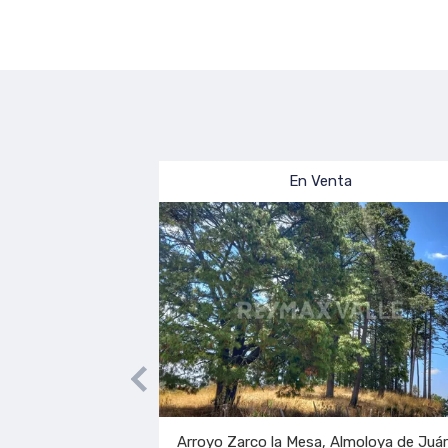
En Renta Temporal
En 
Avándaro, Valle de Bravo
Avánda