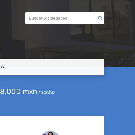
 6
8,000 mxn
/noche