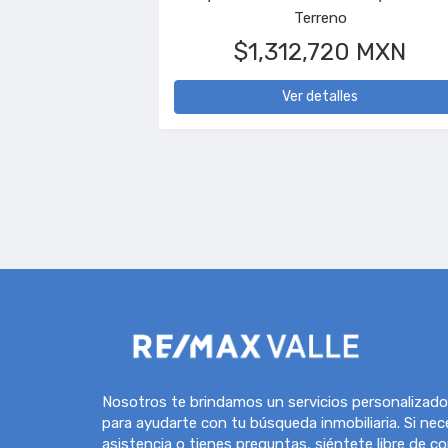
Casa en condominio, 5 recámaras, 5 baños
Casa, 3 
$25,000 MXN
/noche
$8,00
Ver detalles
Nosotros te brindamos un servicios personalizado
para ayudarte con tu búsqueda inmobiliaria. Si nec
asistencia o tienes preguntas, siéntete libre de c