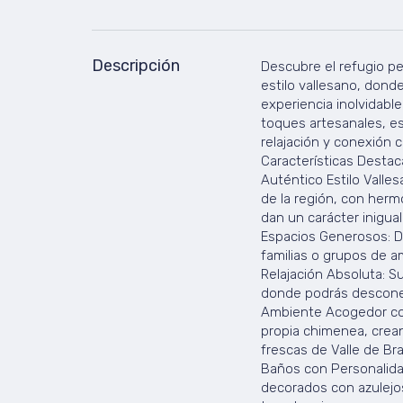
Descripción
Descubre el refugio pe
estilo vallesano, donde
experiencia inolvidabl
toques artesanales, es
relajación y conexión c
Características Desta
Auténtico Estilo Valles
de la región, con hermo
dan un carácter inigual
Espacios Generosos: D
familias o grupos de a
Relajación Absoluta: S
donde podrás desconec
Ambiente Acogedor con
propia chimenea, crean
frescas de Valle de Bra
Baños con Personalida
decorados con azulejos