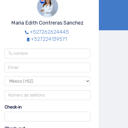
Maria Edith Contreras Sanchez
+527262624445
+527224139571
Check-in