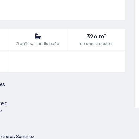
326 m²
3 baños, 1 medio baño
de construcción
es
050
as
ontreras Sanchez