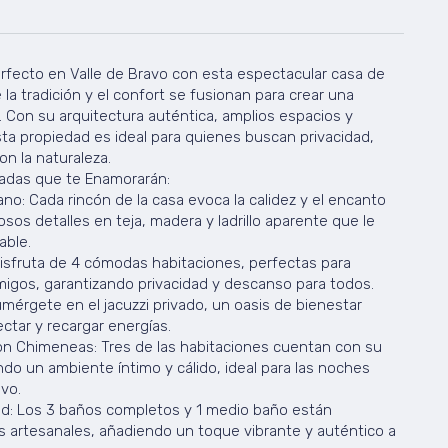
rfecto en Valle de Bravo con esta espectacular casa de
 la tradición y el confort se fusionan para crear una
e. Con su arquitectura auténtica, amplios espacios y
ta propiedad es ideal para quienes buscan privacidad,
on la naturaleza.
cadas que te Enamorarán:
ano: Cada rincón de la casa evoca la calidez y el encanto
sos detalles en teja, madera y ladrillo aparente que le
able.
isfruta de 4 cómodas habitaciones, perfectas para
migos, garantizando privacidad y descanso para todos.
umérgete en el jacuzzi privado, un oasis de bienestar
tar y recargar energías.
 Chimeneas: Tres de las habitaciones cuentan con su
do un ambiente íntimo y cálido, ideal para las noches
vo.
d: Los 3 baños completos y 1 medio baño están
 artesanales, añadiendo un toque vibrante y auténtico a