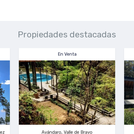
Propiedades destacadas
Renta Temporal
En Renta
ro, Valle de Bravo
San Mateo Acatitlán, Valle