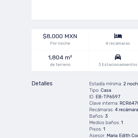
$8,000 MXN
Por noche
4 recámaras
1,804 m²
de terreno
3 Estacionamientos
Detalles
Estadía mínima:
2 noch
Tipo:
Casa
ID:
EB-TP6597
Clave interna:
RCR647
Recámaras:
4 recámar
Baños:
3
Medios baños:
1
Pisos:
1
Asesor:
Maria Edith C