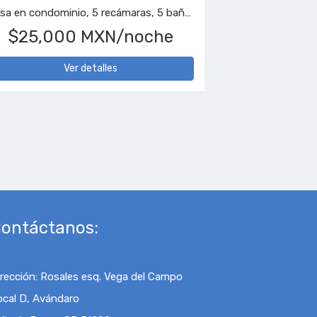
, 1 baño
Terreno
XN
$7,500,000 MXN
Ver detalles
ontáctanos:
irección
:
Rosales esq. Vega del Campo
ocal D, Avándaro