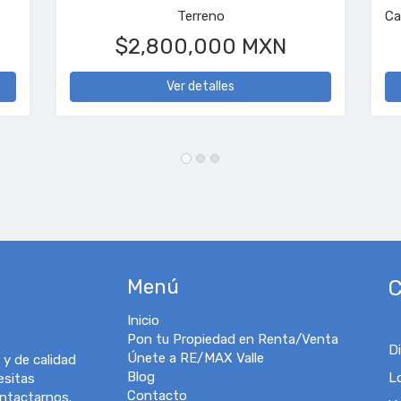
recámaras, 3 baños
Departamento, 1 recámara
0 MXN
/noche
$14,500 M
Ver detalles
Ver detalles
Menú
C
Inicio
Pon tu Propiedad en Renta/Venta
D
Únete a RE/MAX Valle
 y de calidad
Blog
L
esitas
Contacto
ontactarnos.