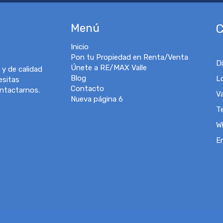
Menú
C
Inicio
Pon tu Propiedad en Renta/Venta
D
Únete a RE/MAX Valle
 y de calidad
Blog
L
esitas
Contacto
ontactarnos.
V
Nueva página 6
T
W
E