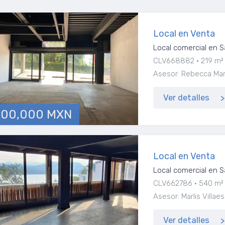
Local en Venta
Local comercial en S
CLV668882
219 m²
Asesor: Rebecca Marí
Ver detalles
000,000 MXN
Local en Venta
Local comercial en S
CLV662786
540 m²
Asesor: Marlis Vill
Ver detalles