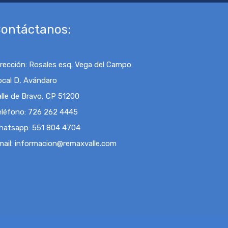
ontáctanos:
irección
:
Rosales esq. Vega del Campo
ocal D, Avándaro
alle de Bravo, CP 51200
eléfono:
726 262 4445
hatsapp:
551 804 4704
mail
:
informacion@remaxvalle.com