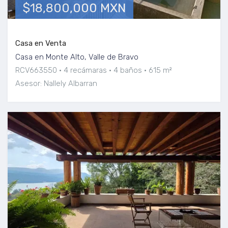
$18,800,000 MXN
Casa en Venta
Casa en Monte Alto, Valle de Bravo
RCV663550
4 recámaras
4 baños
615 m²
Asesor: Nallely Albarran