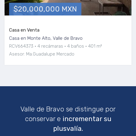
$20,000,000 MXN
Casa en Venta
Casa en Monte Alto, Valle de Bravo
RCV664373
4 recámaras
4 baños
401 m²
Asesor: Ma.Guadalupe Mercado
Valle de Bravo se distingue por
conservar e
incrementar su
plusvalía.