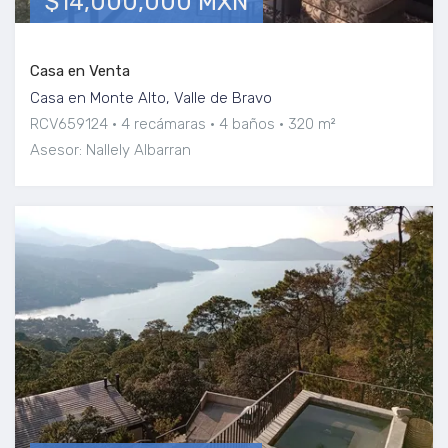
$14,000,000 MXN
Casa en Venta
Casa en Monte Alto, Valle de Bravo
RCV659124
4 recámaras
4 baños
320 m²
Asesor: Nallely Albarran