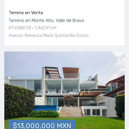
Terreno en Venta
Terreno en Monte Alto, Valle de Bravo
RTV588113
1,462.91 m²
Asesor: Rebecca María Quintanilla Osorio
$13,000,000 MXN