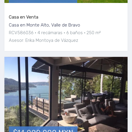
Casa en Venta
Casa en Monte Alto, Valle de Bravo
RCV586036
4 recámaras
6 baños
250 m²
Asesor: Erika Montoya de Vázquez