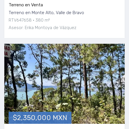
Terreno en Venta
Terreno en Monte Alto, Valle de Bravo
RTV647658
380 m²
Asesor: Erika Montoya de Vázquez
$2,350,000 MXN