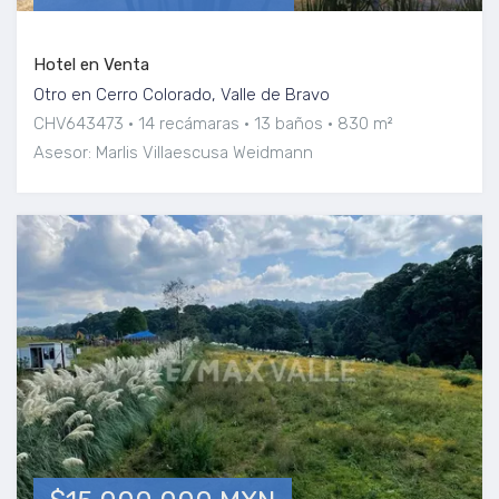
Hotel en Venta
Otro en Cerro Colorado, Valle de Bravo
CHV643473
14 recámaras
13 baños
830 m²
Asesor: Marlis Villaescusa Weidmann