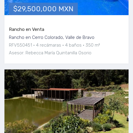
$29,500,000 MXN
Rancho en Venta
Rancho en Cerro Colorado, Valle de Bravo
RFV550451
4 recámaras
4 baños
350 m²
Asesor: Rebecca María Quintanilla Osorio