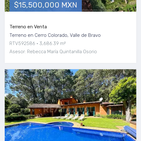
$15,500,000 MXN
Terreno en Venta
Terreno en Cerro Colorado, Valle de Bravo
RTV592586
3,686.39 m²
Asesor: Rebecca María Quintanilla Osorio